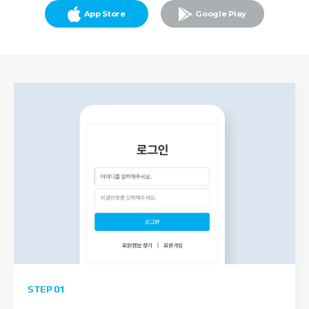
App Store
Google Play
STEP 01