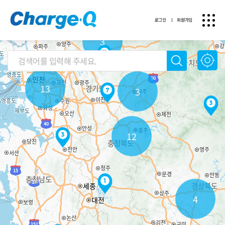
로그인
ㅣ
회원가입
3
13
3
12
4